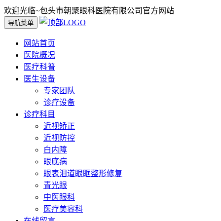
欢迎光临~包头市朝聚眼科医院有限公司官方网站
导航菜单
网站首页
医院概况
医疗科普
医生设备
专家团队
诊疗设备
诊疗科目
近视矫正
近视防控
白内障
眼底病
眼表泪道眼眶整形修复
青光眼
中医眼科
医疗美容科
在线留言