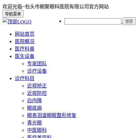
欢迎光临~包头市朝聚眼科医院有限公司官方网站
导航菜单
搜索
网站首页
医院概况
医疗科普
医生设备
专家团队
诊疗设备
诊疗科目
近视矫正
近视防控
白内障
眼底病
眼表泪道眼眶整形修复
青光眼
中医眼科
医疗美容科