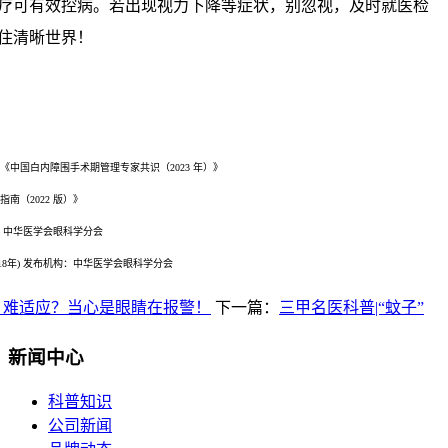
疗可有效控病。若出现视力下降等症状，别忽视，及时就医检
住清晰世界！
 《中国白内障围手术期管理专家共识（2023 年）》
南（2022 版）》
机构：中华医学会眼科学分会
18年) 发布机构：中华医学会眼科学分会
，难适应？当心是眼睛在报警！
下一篇：
三甲名医科普|“蚊子”
新闻中心
科普知识
公司新闻