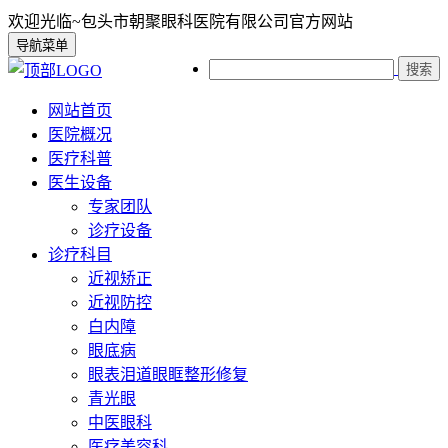
欢迎光临~包头市朝聚眼科医院有限公司官方网站
导航菜单
搜索
网站首页
医院概况
医疗科普
医生设备
专家团队
诊疗设备
诊疗科目
近视矫正
近视防控
白内障
眼底病
眼表泪道眼眶整形修复
青光眼
中医眼科
医疗美容科