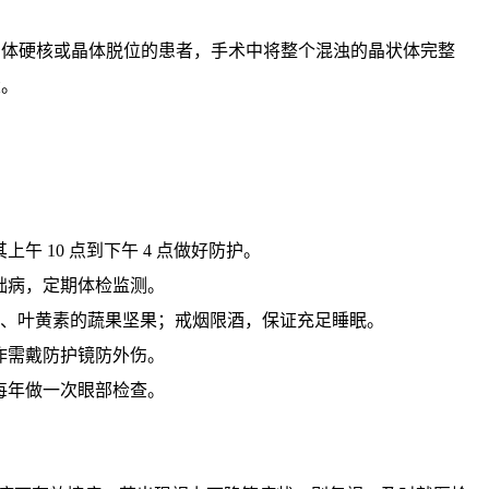
晶体硬核或
晶体脱位
的患者，手术中将整个混浊的晶状体完整
大。
午 10 点到下午 4 点做好防护。
础病，定期体检监测。
、E、叶黄素的蔬果坚果；戒烟限酒，保证充足睡眠。
作需戴防护镜防外伤。
每年做一次眼部检查。