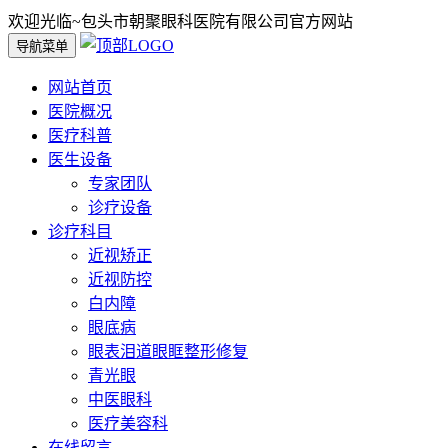
欢迎光临~包头市朝聚眼科医院有限公司官方网站
导航菜单
网站首页
医院概况
医疗科普
医生设备
专家团队
诊疗设备
诊疗科目
近视矫正
近视防控
白内障
眼底病
眼表泪道眼眶整形修复
青光眼
中医眼科
医疗美容科
在线留言