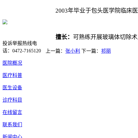
蒙ICP备17000353
2003年毕业于包头医学院临床
号-1
蒙公网安备
15020702000258号
擅长：
可熟练开展玻璃体切除术
投诉举报热线电
话：0472-7165120
上一篇：
张小利
下一篇：
祁丽
医院概况
医疗科普
医生设备
诊疗科目
在线留言
联系我们
新闻中心