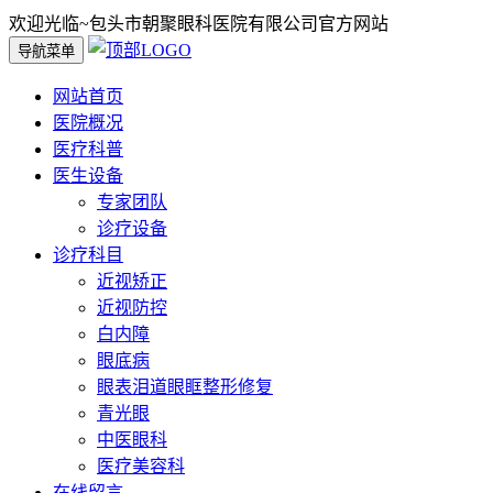
欢迎光临~包头市朝聚眼科医院有限公司官方网站
导航菜单
网站首页
医院概况
医疗科普
医生设备
专家团队
诊疗设备
诊疗科目
近视矫正
近视防控
白内障
眼底病
眼表泪道眼眶整形修复
青光眼
中医眼科
医疗美容科
在线留言