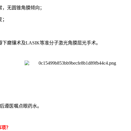
正常，无圆锥角膜倾向；
变；
瓣下磨镶术及LASIK等准分子激光角膜屈光手术。
在术后遵医嘱点眼药水。
事项？