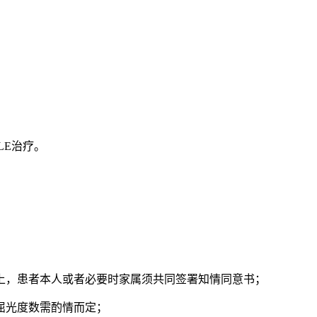
LE治疗。
础上，患者本人或者必要时家属须共同签署知情同意书；
极低屈光度数需酌情而定；