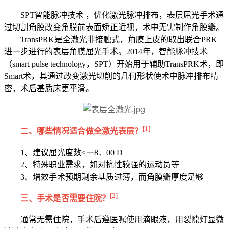
SPT智能脉冲技术 ，优化激光脉冲排布，表层屈光手术通
过切割角膜改变角膜前表面矫正近视，术中无需制作角膜瓣。
TransPRK是全激光非接触式，角膜上皮的取出联合PRK
进一步进行的表层角膜屈光手术。2014年，智能脉冲技术
（smart pulse technology，SPT）开始用于辅助TransPRK术，即
Smart术，其通过改变激光切削的几何形状使术中脉冲排布精
密，术后基质床更平滑。
[1]
二、哪些情况适合做全激光表层？
1、建议屈光度数≤一8．00 D
2、特殊职业需求，如对抗性较强的运动员等
3、增效手术预期剩余基质过薄，而角膜瓣厚度足够
[2]
三、手术是否需要住院？
通常无需住院，手术后遵医嘱使用滴眼液，用裂隙灯显微