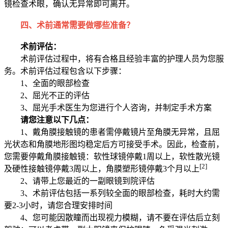
镜检查术眼，确认无异常即可离开。
四、术前通常需要做哪些准备？
术前评估：
术前评估过程中，将有合格且经验丰富的护理人员为您服
务。术前评估过程包含以下步骤：
1、全面的眼部检查
2、屈光不正的评估
3、屈光手术医生为您进行个人咨询，并制定手术方案
请您注意以下几点：
1、戴角膜接触镜的患者需停戴镜片至角膜无异常，且屈
光状态和角膜地形图均稳定后方可接受手术。因此，检查前，
您需要停戴角膜接触镜：软性球镜停戴1周以上，软性散光镜
[2]
及硬性接触镜停戴3周以上，角膜塑形镜停戴3个月以上
2、请带上您最近的一副眼镜到院评估
3、术前评估
包括一系列较全面的眼部检查，耗时大约
需
要2-3小时，请您合理安排时间
4、
您可能因散瞳而出现视力模糊，请
不要
在评估后立刻