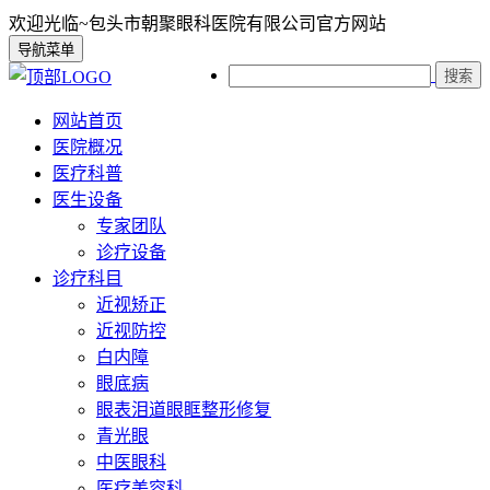
欢迎光临~包头市朝聚眼科医院有限公司官方网站
导航菜单
搜索
网站首页
医院概况
医疗科普
医生设备
专家团队
诊疗设备
诊疗科目
近视矫正
近视防控
白内障
眼底病
眼表泪道眼眶整形修复
青光眼
中医眼科
医疗美容科