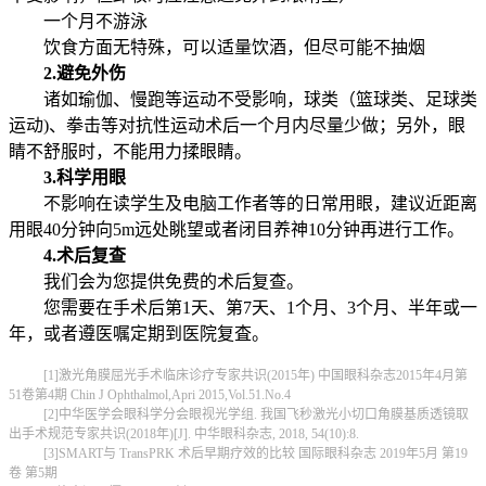
一个月不游泳
饮食方面无特殊，可以适量饮酒，但尽可能不抽烟
2.避免外伤
诸如瑜伽、慢跑等运动不受影响，球类（篮球类、足球类
运动)、拳击等对抗性运动术后一个月内尽量少做；另外，眼
睛不舒服时，不能用力揉眼睛。
3.科学用眼
不影响在读学生及电脑工作者等的日常用眼，建议近距离
用眼40分钟向5m远处眺望或者闭目养神10分钟再进行工作。
4.术后复查
我们会为您提供免费的术后复查。
您需要在手术后第1天、第7天、1个月、3个月、半年或一
年，或者遵医嘱定期到医院复査。
[1]激光角膜屈光手术临床诊疗专家共识(2015年) 中国眼科杂志2015年4月第
51卷第4期 Chin J Ophthalmol,Apri 2015,Vol.51.No.4
[2]中华医学会眼科学分会眼视光学组. 我国飞秒激光小切口角膜基质透镜取
出手术规范专家共识(2018年)[J]. 中华眼科杂志, 2018, 54(10):8.
[3]SMART与 TransPRK 术后早期疗效的比较 国际眼科杂志 2019年5月 第19
卷 第5期