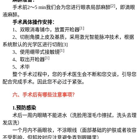
[2]
手术前2～5 min我们会为您进行眼表局部麻醉
，即滴眼
液麻醉。
手术具体操作安排：
[1]
1、双眼消毒铺巾，放置开睑器
2、切削角膜上皮及基质，采用激光智能脉冲技术，根据
系统默认的光学区进行切削[3]
[1]
3、使用绷带式接触镜
[1]
4、取出开睑器
5、术毕
整个手术过程中，您的手术医生会不断和您交谈，引导您
配合完成手术。因此您不必过于紧张。
六、手术后有哪些注意事项？
1.预防感染
术后一周内眼睛不能进水（洗脸用湿毛巾擦拭，洗头去理
发店洗）
一个月内不画眼妆，不涂眼线（面部基础的护肤或者妆容
不受影响，但卸妆时应注意避免弄到眼睛里）