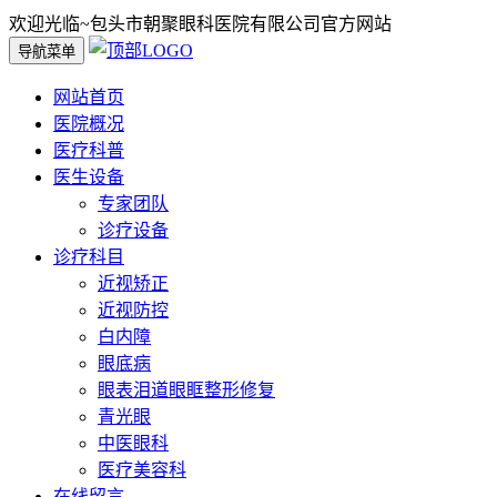
欢迎光临~包头市朝聚眼科医院有限公司官方网站
导航菜单
网站首页
医院概况
医疗科普
医生设备
专家团队
诊疗设备
诊疗科目
近视矫正
近视防控
白内障
眼底病
眼表泪道眼眶整形修复
青光眼
中医眼科
医疗美容科
在线留言