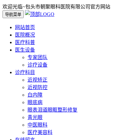
欢迎光临~包头市朝聚眼科医院有限公司官方网站
导航菜单
网站首页
医院概况
医疗科普
医生设备
专家团队
诊疗设备
诊疗科目
近视矫正
近视防控
白内障
眼底病
眼表泪道眼眶整形修复
青光眼
中医眼科
医疗美容科
在线留言