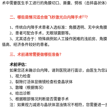
术中需要医生手工进行的角膜切口、撕囊、劈核（击碎晶状体
[1]
二、哪些是情况适合做飞秒激光白内障手术
？
1、传统白内障手术患者入选标准：角膜透明、无中央角
2、患者可配合手术，无眼球震颤等。
3、尤其适合于：特殊病例如人工操作困难的浅前房、角
值高、经济条件较好的患者。
三、术前通常需要做哪些准备？
术前评估：
如果您还未确诊白内障，请到医院进行面诊，由医生为您
1、视力检查
2、裂隙灯活体显微镜检查检查晶状体
3、散瞳（根据情况）
4、给出诊断
5、根据眼部情况判断是否需要手术
注：如果视力减退与晶状体混浊情况不相符，您需要进一