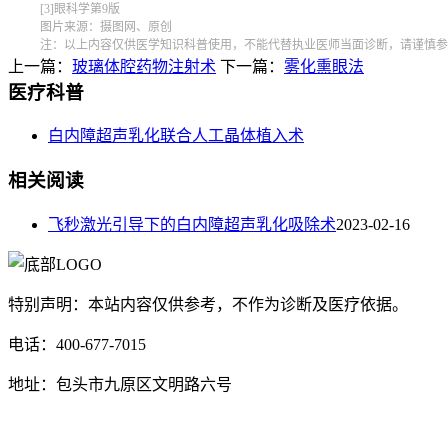
[3]眼科学第9版
图片来源：摄图网、原创
注：以上内容仅供医学知识科普使用，不能代替执业医师当面诊断，请谨慎参
上一篇：
玻璃体腔药物注射术
下一篇：
雾化熏眼法
医疗科普
白内障超声乳化联合人工晶体植入术
相关阅读
飞秒激光引导下的白内障超声乳化吸除术
2023-02-16
特别声明：本站内容仅供参考，不作为诊断及医疗依据。
电话：400-677-7015
地址：包头市九原区文明路六号
蒙ICP备17000353号-1