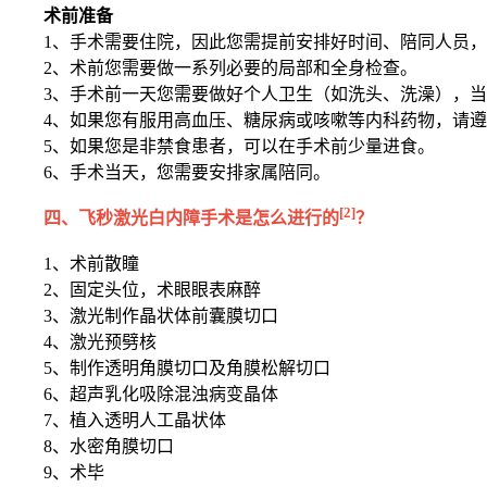
术前准备
1、手术需要住院，因此您需提前安排好时间、陪同人员
2、术前您需要做一系列必要的局部和全身检查。
3、手术前一天您需要做好个人卫生（如洗头、洗澡），
4、如果您有服用高血压、糖尿病或咳嗽等内科药物，请
5、如果您是非禁食患者，可以在手术前少量进食。
6、手术当天，您需要安排家属陪同。
[2]
四、飞秒激光白内障手术是怎么进行的
？
1、术前散瞳
2、固定头位，术眼眼表麻醉
3、激光制作晶状体前囊膜切口
4、激光预劈核
5、制作透明角膜切口及角膜松解切口
6、超声乳化吸除混浊病变晶体
7、植入透明人工晶状体
8、水密角膜切口
9、术毕