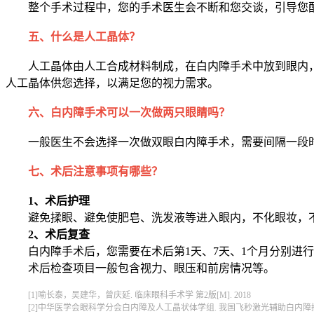
整个手术过程中，您的手术医生会不断和您交谈，引导您
五、什么是人工晶体？
人工晶体由人工合成材料制成，在白内障手术中放到眼内
人工晶体供您选择，以满足您的视力需求。
六、白内障手术可以一次做两只眼睛吗？
一般医生不会选择一次做双眼白内障手术，需要间隔一段
七、术后注意事项有哪些？
1、术后护理
避免揉眼、避免使肥皂、洗发液等进入眼内，不化眼妆，
2、术后复查
白内障手术后，您需要在术后第1天、7天、1个月分别进行
术后检查项目一般包含视力、眼压和前房情况等。
[1]喻长泰，吴建华，曾庆延. 临床眼科手术学 第2版[M]. 2018
[2]中华医学会眼科学分会白内障及人工晶状体学组. 我国飞秒激光辅助白内障摘除手术规范专家