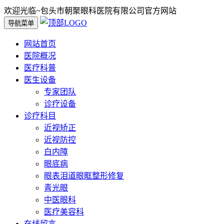
欢迎光临~包头市朝聚眼科医院有限公司官方网站
导航菜单
网站首页
医院概况
医疗科普
医生设备
专家团队
诊疗设备
诊疗科目
近视矫正
近视防控
白内障
眼底病
眼表泪道眼眶整形修复
青光眼
中医眼科
医疗美容科
在线留言