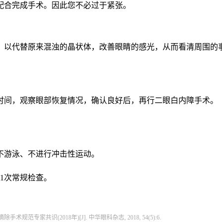
配合完成手术。因此您不必过于紧张。
，以代替原来混浊的晶状体，改善眼睛的感光，从而看清周围的
时间，观察眼部恢复情况，确认良好后，再行二眼白内障手术。
不游泳、不进行冲击性运动。
1次常规检查。
共识(2018年)[J]. 中华眼科杂志, 2018, 54(5):6.