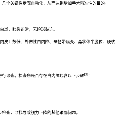
）几个关键性步骤自动化，从而达到增加手术精准性的目的。
膜白斑，睑裂正常，无睑球黏连。
膜内皮计数低、外伤性白内障、悬韧带病变、晶状体半脱位、硬
[3]
进行诊查。检查您是否存在白内障包含以下步骤
：
步检查，寻找导致视力下降的其他眼部问题。