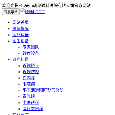
欢迎光临~包头市朝聚眼科医院有限公司官方网站
导航菜单
网站首页
医院概况
医疗科普
医生设备
专家团队
诊疗设备
诊疗科目
近视矫正
近视防控
白内障
眼底病
眼表泪道眼眶整形修复
青光眼
中医眼科
医疗美容科
在线留言