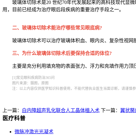
玻璃体切除术是20 世纪70年代发展起来的高科技现代
用，目前已经成为治疗眼后段疾病的重要治疗手段之一。
二、玻璃体切除术能治疗哪些常见眼底病?
玻璃体切除术可以治疗玻璃体积血、眼内炎、复杂性视网
三、为什么玻璃体切除术后要保持合适的体位?
主要是充分利用填充物的表面张力、浮力和充填作用力顶
[1]常见眼科疾病防治365问
图片来源：摄图，原图
注：以上内容仅供医学知识科普使用，不能代替执业医生当面诊断，请谨慎参
上一篇：
白内障超声乳化联合人工晶体植入术
下一篇：
翼状胬
医疗科普
微脉冲激光光凝术