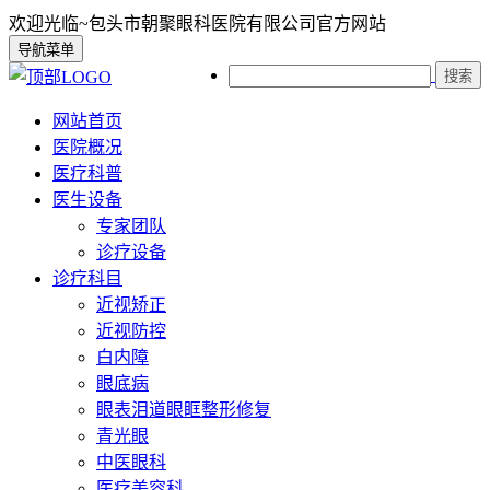
欢迎光临~包头市朝聚眼科医院有限公司官方网站
导航菜单
搜索
网站首页
医院概况
医疗科普
医生设备
专家团队
诊疗设备
诊疗科目
近视矫正
近视防控
白内障
眼底病
眼表泪道眼眶整形修复
青光眼
中医眼科
医疗美容科