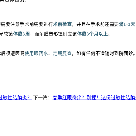
但需要注意手术前需要进行
术前检查
，并且在手术前还需要
滴1-3
光软镜
停戴3周
，而角膜塑形镜则应该
停戴3个月以上
。
术后须遵医嘱
使用眼药水
、
定期复查
，如有任何不适随时到院面诊
过敏性结膜炎？
下一篇：
春季红眼奇痒？别揉！这份过敏性结膜