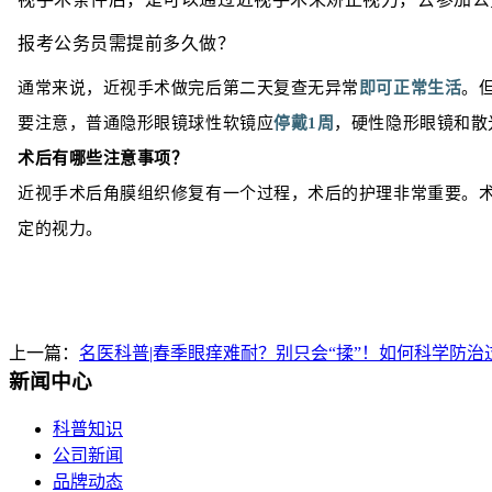
报考公务员需提前多久做？
通常来说，近视手术做完后第二天复查无异常
即可正常生活
。
要注意，普通隐形眼镜球性软镜应
停戴1周
，
硬性隐形眼镜
和散
术后有哪些注意事项？
近视手术后角膜组织修复有一个过程，术后的护理非常重要。
定的视力。
上一篇：
名医科普|春季眼痒难耐？别只会“揉”！如何科学防治
新闻中心
科普知识
公司新闻
品牌动态