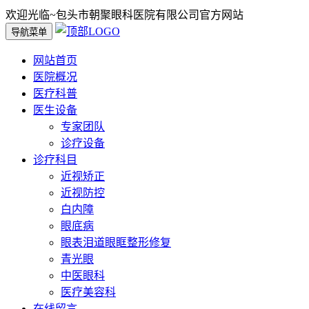
欢迎光临~包头市朝聚眼科医院有限公司官方网站
导航菜单
网站首页
医院概况
医疗科普
医生设备
专家团队
诊疗设备
诊疗科目
近视矫正
近视防控
白内障
眼底病
眼表泪道眼眶整形修复
青光眼
中医眼科
医疗美容科
在线留言