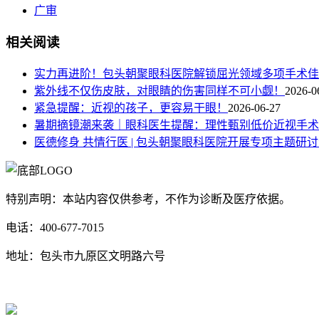
广审
相关阅读
实力再进阶！包头朝聚眼科医院解锁屈光领域多项手术佳
紫外线不仅伤皮肤，对眼睛的伤害同样不可小觑！
2026-0
紧急提醒：近视的孩子，更容易干眼！
2026-06-27
暑期摘镜潮来袭｜眼科医生提醒：理性甄别低价近视手术
医德修身 共情行医 | 包头朝聚眼科医院开展专项主题研
特别声明：本站内容仅供参考，不作为诊断及医疗依据。
电话：400-677-7015
地址：包头市九原区文明路六号
蒙ICP备17000353号-1
蒙公网安备 15020702000258号