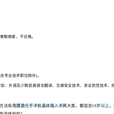
损害眼病者，不合格。
机关专业技术职位除外)。
财会、外语及少数民族语言翻译、交通安全技术、安全防范技术、
方法有
角膜激光手术
和
晶体植入术
两大类，都适合
18岁以上
，
务员体检的！