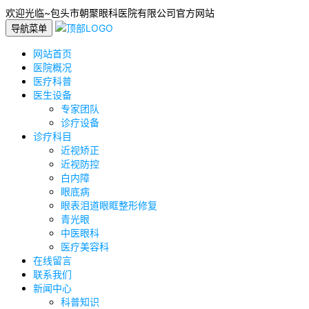
欢迎光临~包头市朝聚眼科医院有限公司官方网站
导航菜单
网站首页
医院概况
医疗科普
医生设备
专家团队
诊疗设备
诊疗科目
近视矫正
近视防控
白内障
眼底病
眼表泪道眼眶整形修复
青光眼
中医眼科
医疗美容科
在线留言
联系我们
新闻中心
科普知识