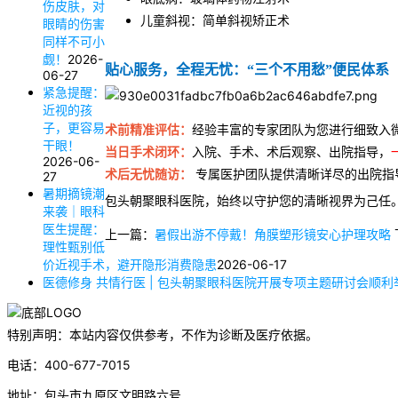
伤皮肤，对
儿童斜视：简单斜视矫正术
眼睛的伤害
同样不可小
觑！
2026-
贴心服务，全程无忧：“三个不用愁”便民体系
06-27
紧急提醒：
近视的孩
子，更容易
术前精准评估：
经验丰富的专家团队为您进行细致入
干眼！
当日手术闭环：
入院、手术、术后观察、出院指导，
2026-06-
术后无忧随访：
专属医护团队提供清晰详尽的出院指
27
暑期摘镜潮
包头朝聚眼科医院，始终以守护您的清晰视界为己任
来袭｜眼科
医生提醒：
上一篇：
暑假出游不停戴！角膜塑形镜安心护理攻略
理性甄别低
价近视手术，避开隐形消费隐患
2026-06-17
医德修身 共情行医 | 包头朝聚眼科医院开展专项主题研讨会顺利
特别声明：本站内容仅供参考，不作为诊断及医疗依据。
电话：400-677-7015
地址：包头市九原区文明路六号