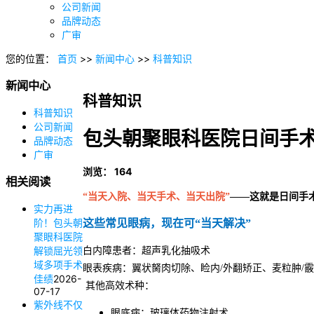
公司新闻
品牌动态
广审
您的位置：
首页
>>
新闻中心
>>
科普知识
新闻中心
科普知识
科普知识
公司新闻
包头朝聚眼科医院日间手术
品牌动态
广审
浏览：
164
相关阅读
“当天入院、当天手术、当天出院”
——这就是日间手
实力再进
阶！包头朝
这些常见眼病，现在可“当天解决”
聚眼科医院
解锁屈光领
白内障患者：超声乳化抽吸术
域多项手术
眼表疾病：翼状胬肉切除、睑内/外翻矫正、麦粒肿/
佳绩
2026-
其他高效术种：
07-17
紫外线不仅
眼底病：玻璃体药物注射术