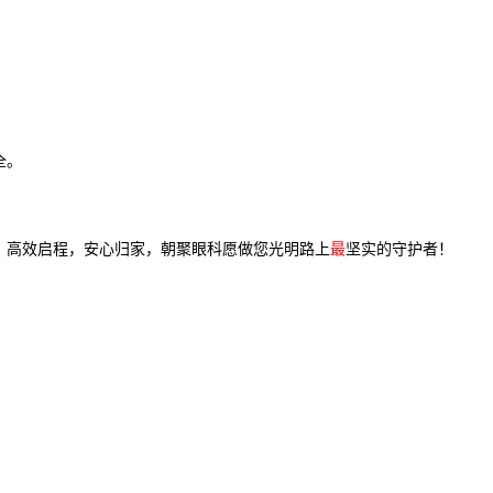
全。
。高效启程，安心归家，朝聚眼科愿做您光明路上
最
坚实的守护者！