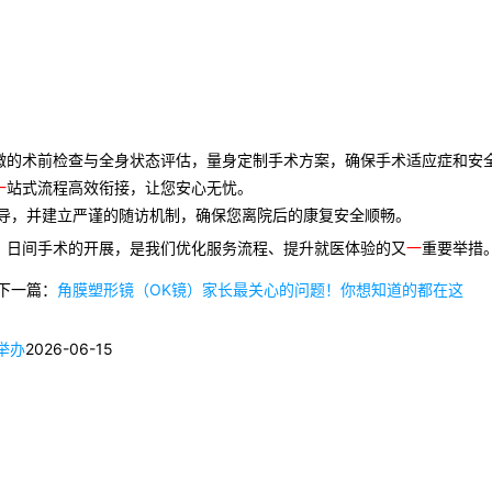
微的术前检查与全身状态评估，量身定制手术方案，确保手术适应症和安
一
站式流程高效衔接，让您安心无忧。
导，并建立严谨的随访机制，确保您离院后的康复安全顺畅。
。日间手术的开展，是我们优化服务流程、提升就医体验的又
一
重要举措
下一篇：
角膜塑形镜（OK镜）家长最关心的问题！你想知道的都在这
举办
2026-06-15