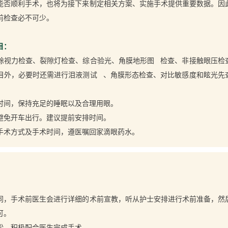
能否顺利手术，也将为接下来制定相关方案、实施手术提供重要数据。因
前检查必不可少。
目：
除视力检查、裂隙灯检查、综合验光、
角膜地形图
检查、非接触眼压检
目外，必要时还需进行
泪液测试
、角膜形态检查、对比敏感度和眩光先
时间，保持充足的睡眠以及合理用眼。
避免开车出行。建议提前安排时间。
手术方式及手术时间，遵医嘱回家滴眼药水。
同，手术前医生会进行详细的术前宣教，听从护士安排进行术前准备，然
可。
松，积极配合医生完成手术。