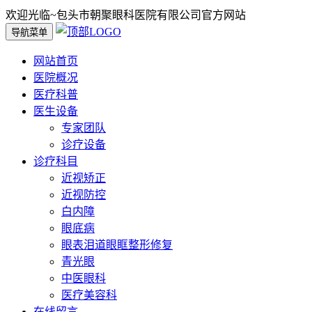
欢迎光临~包头市朝聚眼科医院有限公司官方网站
导航菜单
网站首页
医院概况
医疗科普
医生设备
专家团队
诊疗设备
诊疗科目
近视矫正
近视防控
白内障
眼底病
眼表泪道眼眶整形修复
青光眼
中医眼科
医疗美容科
在线留言