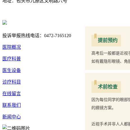
地址：包头市九原区文明路六号
蒙ICP备17000353号-1
蒙公网安备 15020702000258号
投诉举报热线电话：0472-7165120
提前预约
医院概况
高考后一般都是近视
医疗科普
如有戴隐形眼镜、角
医生设备
诊疗科目
术前检查
在线留言
因为每位同学的眼部
联系我们
的摘镜方案。
新闻中心
近视手术并非人人都