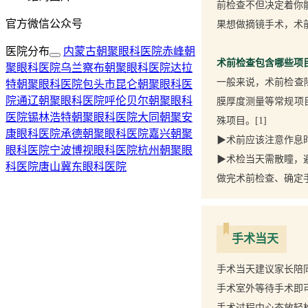
前检查不但决定着你
官方微信公众号
果想做摘镜手术，术
医院分布
内蒙古朝聚眼科医院
赤峰朝
术前检查包含哪些项
聚眼科医院
乌兰察布朝聚眼科医院
达拉
一般来说，术前检查
特朝聚眼科医院
包头市昆仑朝聚眼科医
院
通辽朝聚眼科医院
呼伦贝尔朝聚眼科
膜厚度测量等常规项
医院
锡林浩特朝聚眼科医院
大同朝聚安
殊项目。[1]
康眼科医院
承德朝聚眼科医院
嘉兴朝聚
▶术前应该注意作息
眼科医院
宁波博视眼科医院
杭州朝聚眼
▶术检当天需散瞳，
科医院
唐山冀东眼科医院
做完术前检查、确定
手术当天
手术当天建议家长陪
手术室外等待手术即
手术过程中心态放轻