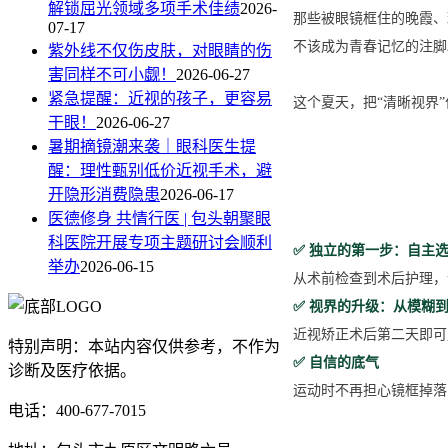
解锁屈光领域多项手术佳绩
2026-
那些被眼镜框住的晚霞、
07-17
不该成为青春记忆的注脚
紫外线不仅伤皮肤，对眼睛的伤
害同样不可小觑！
2026-06-27
紧急提醒：近视的孩子，更容易
这个夏天，把“清晰视界
干眼！
2026-06-27
暑期摘镜潮来袭｜眼科医生提
醒：理性甄别低价近视手术，避
开隐形消费隐患
2026-06-17
医德修身 共情行医 | 包头朝聚眼
科医院开展专项主题研讨会顺利
✅ 独立的第一步：自主
举办
2026-06-15
从术前检查到术后护理，
✅ 视界的升级：从模糊
近视矫正术后第二天即可
特别声明：本站内容仅供参考，不作为
✅ 自信的底气
诊断及医疗依据。
运动时不再担心镜框掉落
电话：400-677-7015