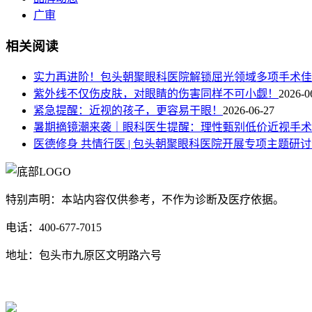
广审
相关阅读
实力再进阶！包头朝聚眼科医院解锁屈光领域多项手术佳
紫外线不仅伤皮肤，对眼睛的伤害同样不可小觑！
2026-0
紧急提醒：近视的孩子，更容易干眼！
2026-06-27
暑期摘镜潮来袭｜眼科医生提醒：理性甄别低价近视手术
医德修身 共情行医 | 包头朝聚眼科医院开展专项主题研
特别声明：本站内容仅供参考，不作为诊断及医疗依据。
电话：400-677-7015
地址：包头市九原区文明路六号
蒙ICP备17000353号-1
蒙公网安备 15020702000258号