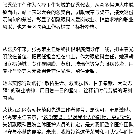
张秀荣主任作为医疗卫生领域的优秀代表，从众多候选人中脱
颖而出，站上表彰大会的领奖台，佩戴绶带与奖章，接受这份
沉甸甸的荣誉，彰显了朝聚眼科人爱岗敬业、精益求精的职业
风采，也为全区医务工作者树立了标杆榜样。
从医多年来，张秀荣主任始终扎根眼底病诊疗一线，把患者光
明放在首位，把责任担当扛在肩上。作为眼底科主任，她深耕
眼底病领域，专注视网膜、黄斑、玻璃体等复杂眼病诊治，用
专业与坚守为无数患者守住光明、留住希望。
她以实际行动践行 “敬佑生命、救死扶伤、甘于奉献、大爱无
疆” 的职业精神，用日复一日的坚守，诠释新时代劳模的深刻
内涵。
荣获九原区劳动模范和先进工作者称号，是认可，更是激励。
张秀荣主任表示，“
这份荣誉，是对我个人的鼓励，更是对包
头朝聚眼科医院全体医护人员的肯定，是对我们整个医疗团队
坚守与奉献的嘉奖。未来，我将带着这份荣誉和团队伙伴们携