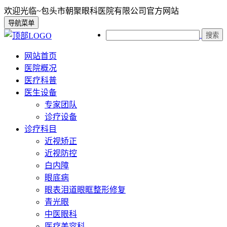
欢迎光临~包头市朝聚眼科医院有限公司官方网站
导航菜单
搜索
网站首页
医院概况
医疗科普
医生设备
专家团队
诊疗设备
诊疗科目
近视矫正
近视防控
白内障
眼底病
眼表泪道眼眶整形修复
青光眼
中医眼科
医疗美容科