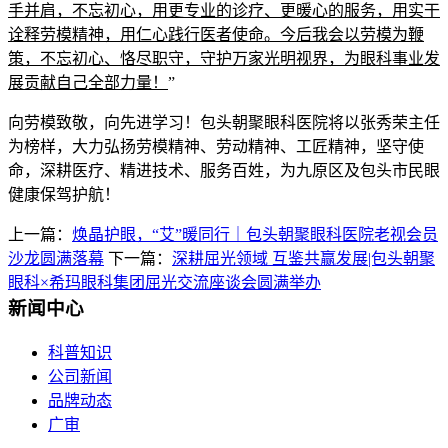
手并肩，不忘初心，用更专业的诊疗、更暖心的服务，用实干
诠释劳模精神，用仁心践行医者使命。今后我会以劳模为鞭
策，不忘初心、恪尽职守，守护万家光明视界，为眼科事业发
展贡献自己全部力量！
”
向劳模致敬，向先进学习！包头朝聚眼科医院将以张秀荣主任
为榜样，大力弘扬劳模精神、劳动精神、工匠精神，坚守使
命，深耕医疗、精进技术、服务百姓，为九原区及包头市民眼
健康保驾护航！
上一篇：
焕晶护眼，“艾”暖同行｜包头朝聚眼科医院老视会员
沙龙圆满落幕
下一篇：
深耕屈光领域 互鉴共赢发展|包头朝聚
眼科×希玛眼科集团屈光交流座谈会圆满举办
新闻中心
科普知识
公司新闻
品牌动态
广审